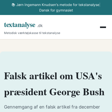
📚 Jørn Ingemann Knudsen's metode for tekstanalyse
|
Dansk for gymnasiet
textanalyse
.dk
Metodisk værktøjskasse til tekstanalyse
Falsk artikel om USA's
præsident George Bush
Gennemgang af en falsk artikel fra december