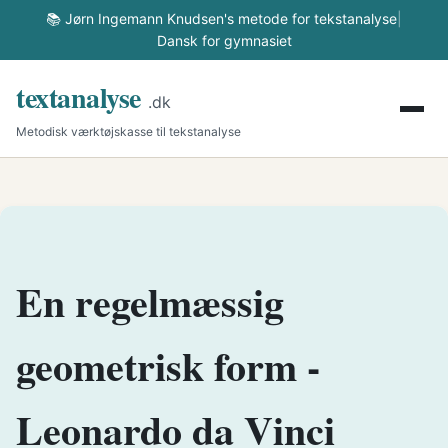
📚 Jørn Ingemann Knudsen's metode for tekstanalyse
|
Dansk for gymnasiet
textanalyse
.dk
Metodisk værktøjskasse til tekstanalyse
En regelmæssig
geometrisk form -
Leonardo da Vinci