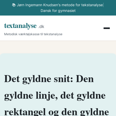
📚 Jørn Ingemann Knudsen's metode for tekstanalyse
|
Dansk for gymnasiet
textanalyse
.dk
Metodisk værktøjskasse til tekstanalyse
Det gyldne snit: Den
gyldne linje, det gyldne
rektangel og den gyldne