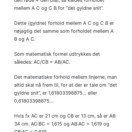
den røde + den blå), så kaldes forholdet
mellem A C og C B for “det gyldne snit”.
Dette (gyldne) forhold mellem A C og C B er
nøjagtig det samme som forholdet mellem A
B og A C.
Som matematisk formel udtrykkes det
således: AC/CB = AB/AC.
Det matematiske forhold mellem linjerne, man
altid skal nå frem til, for at der er tale om “det
gyldne snit”, er 1,61803398875… eller
0,61803398875…
Hvis fx AC er 21 cm og CB er 13 cm, så er AB
34 cm. AC:BC = 1,615 og AB:AC = 1,619 og
CB:AC = 0,619.