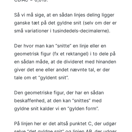
Så vi må sige, at en sådan linjes deling ligger
ganske tæt på det gyldne snit (selv om der er
små variationer i tusindedels-decimalerne).
Der hvor man kan “snitte” en linje eller en
geometrisk figur (fx et rektangel) i to dele på
en sådan måde, at de divideret med hinanden
giver det ene eller andet nævnte tal, er der
tale om et “gyldent snit”.
Den geometriske figur, der har en sådan
beskaffenhed, at den kan “snittes” med
gyldne snit kalder vi en “gylden form”.
På linjen her er det altså punktet C, der udgør
selve “det gyldne snit” og linjen AB, der udgør