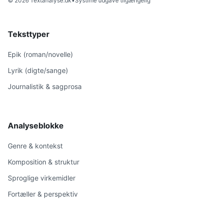
© 2026 Textanalyse.dk
•
Systime udgave tilgængelig
Teksttyper
Epik (roman/novelle)
Lyrik (digte/sange)
Journalistik & sagprosa
Analyseblokke
Genre & kontekst
Komposition & struktur
Sproglige virkemidler
Fortæller & perspektiv