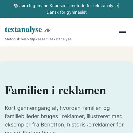
📚 Jørn Ingemann Knudsen's metode for tekstanalyse
|
Dansk for gymnasiet
textanalyse
.dk
Metodisk værktøjskasse til tekstanalyse
Familien i reklamen
Kort gennemgang af, hvordan familien og
familiebilleder bruges i reklamer, illustreret med
eksempler fra Benetton, historiske reklamer for
mejeri, Fiat og Volvo.