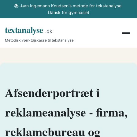
📚 Jørn Ingemann Knudsen's metode for tekstanalyse
|
Dansk for gymnasiet
textanalyse
.dk
Metodisk værktøjskasse til tekstanalyse
Afsenderportræt i
reklameanalyse - firma,
reklamebureau og