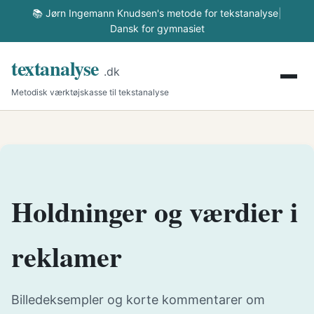
📚 Jørn Ingemann Knudsen's metode for tekstanalyse
|
Dansk for gymnasiet
textanalyse
.dk
Metodisk værktøjskasse til tekstanalyse
Holdninger og værdier i
reklamer
Billedeksempler og korte kommentarer om