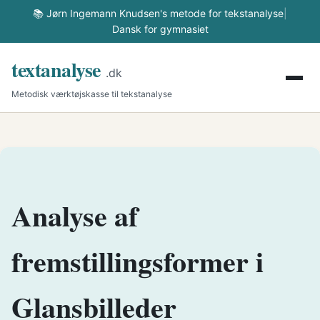
📚 Jørn Ingemann Knudsen's metode for tekstanalyse
|
Dansk for gymnasiet
textanalyse
.dk
Metodisk værktøjskasse til tekstanalyse
Analyse af
fremstillingsformer i
Glansbilleder