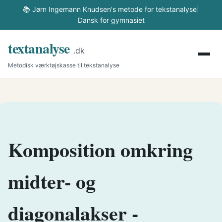
📚 Jørn Ingemann Knudsen's metode for tekstanalyse
|
Dansk for gymnasiet
textanalyse
.dk
Metodisk værktøjskasse til tekstanalyse
Komposition omkring
midter- og
diagonalakser -