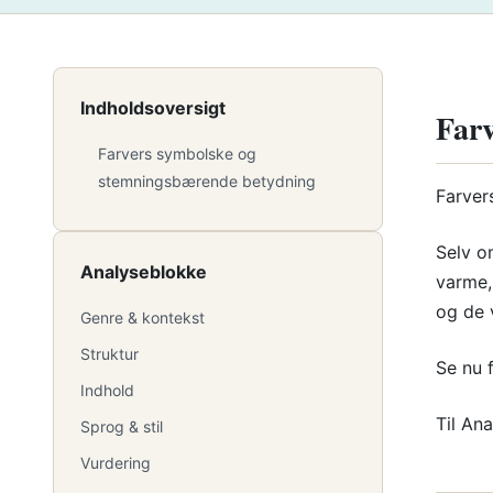
Indholdsoversigt
Far
Farvers symbolske og
stemningsbærende betydning
Farver
Selv o
Analyseblokke
varme,
og de 
Genre & kontekst
Struktur
Se nu 
Indhold
Til An
Sprog & stil
Vurdering