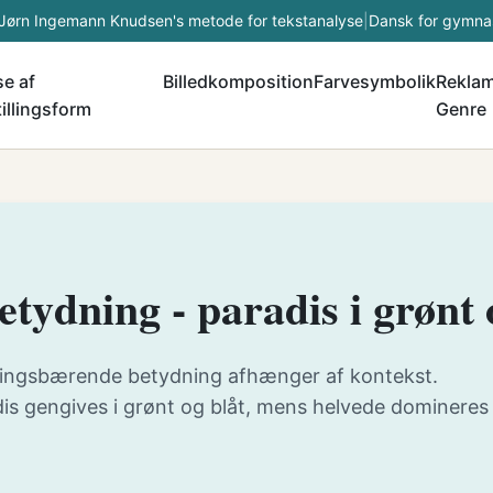
Jørn Ingemann Knudsen's metode for tekstanalyse
|
Dansk for gymna
e af
Billedkomposition
Farvesymbolik
Rekla
illingsform
Genre
tydning - paradis i grønt 
ingsbærende betydning afhænger af kontekst.
dis gengives i grønt og blåt, mens helvede domineres