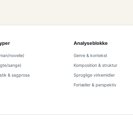
yper
Analyseblokke
oman/novelle)
Genre & kontekst
digte/sange)
Komposition & struktur
istik & sagprosa
Sproglige virkemidler
Fortæller & perspektiv