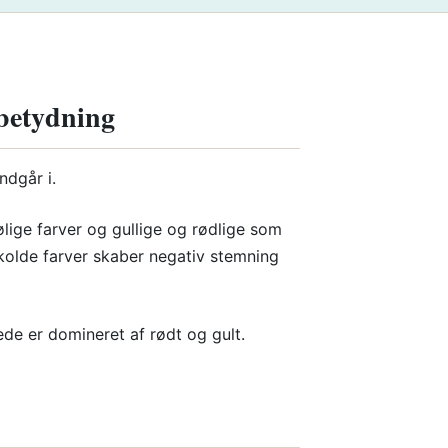
betydning
dgår i.
ølige farver og gullige og rødlige som
e kolde farver skaber negativ stemning
ede er domineret af rødt og gult.