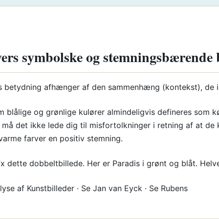
vers symbolske og stemningsbærende 
s betydning afhænger af den sammenhæng (kontekst), de in
m blålige og grønlige kulører almindeligvis defineres som k
 må det ikke lede dig til misfortolkninger i retning af at d
varme farver en positiv stemning.
fx dette dobbeltbillede. Her er Paradis i grønt og blåt. Helv
alyse af Kunstbilleder · Se Jan van Eyck · Se Rubens