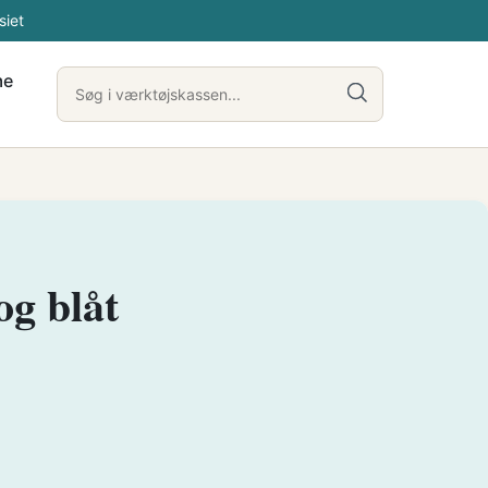
siet
me
og blåt