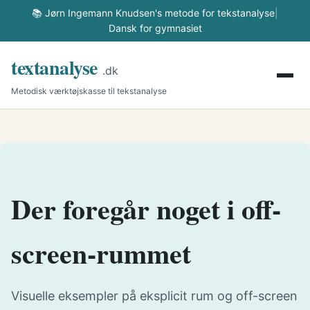
📚 Jørn Ingemann Knudsen's metode for tekstanalyse
|
Dansk for gymnasiet
textanalyse
.dk
Metodisk værktøjskasse til tekstanalyse
Der foregår noget i off-
screen-rummet
Visuelle eksempler på eksplicit rum og off-screen