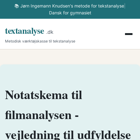
📚 Jørn Ingemann Knudsen's metode for tekstanalyse
|
Dansk for gymnasiet
textanalyse
.dk
Metodisk værktøjskasse til tekstanalyse
Notatskema til
filmanalysen -
vejledning til udfyldelse