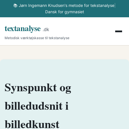
📚 Jørn Ingemann Knudsen's metode for tekstanalyse
|
Dansk for gymnasiet
textanalyse
.dk
Metodisk værktøjskasse til tekstanalyse
Synspunkt og
billedudsnit i
billedkunst