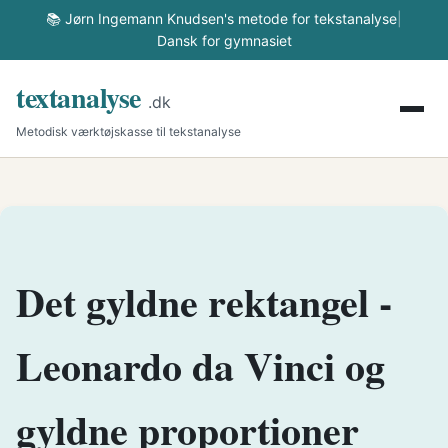
📚 Jørn Ingemann Knudsen's metode for tekstanalyse
|
Dansk for gymnasiet
textanalyse
.dk
Metodisk værktøjskasse til tekstanalyse
Det gyldne rektangel -
Leonardo da Vinci og
gyldne proportioner