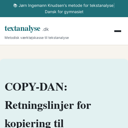
📚 Jørn Ingemann Knudsen's metode for tekstanalyse
|
Dansk for gymnasiet
textanalyse
.dk
Metodisk værktøjskasse til tekstanalyse
COPY-DAN:
Retningslinjer for
kopiering til