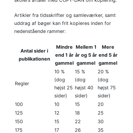
skolers aftaler med COPY-DAN om kopiering.
Artikler fra tidsskrifter og samleværker, samt
uddrag af bøger kan frit kopieres inden for
nedenstående rammer:
Mindre
Mellem 1
Mere
Antal sider i
end 1 år
år og 5 år
end 5 år
publikationen
gammel
gammel
gammel
10 %
15 %
20 %
(dog
(dog
(dog
Regler
højst 25
højst 40
højst 75
sider)
sider)
sider)
100
10
15
20
125
12
18
25
150
15
22
30
175
17
26
35