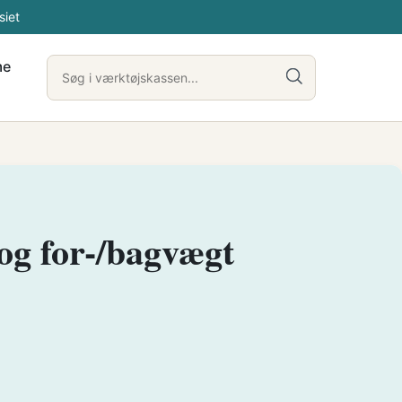
siet
me
og for-/bagvægt