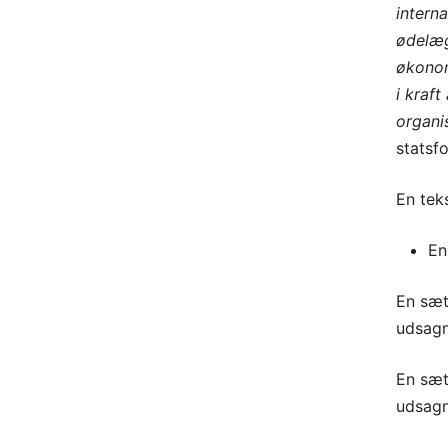
interna
ødelæg
økonom
i kraft
organi
statsf
En tek
En
En sæt
udsagn
En sæ
udsagn