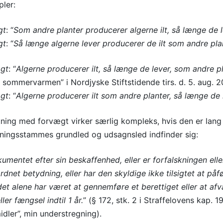
ler:
gt
: “
Som andre planter producerer algerne ilt, så længe de l
gt
: “
Så længe algerne lever producerer de ilt som andre pla
gt
: “
Algerne producerer ilt, så længe de lever, som andre pl
 i sommervarmen” i Nordjyske Stiftstidende tirs. d. 5. aug. 2
gt
: “
Algerne producerer ilt som andre planter, så længe de 
ning med forvægt virker særlig kompleks, hvis den er lang
ningsstammes grundled og udsagnsled indfinder sig:
umentet efter sin beskaffenhed, eller er forfalskningen ell
rdnet betydning, eller har den skyldige ikke tilsigtet at p
et alene har været at gennemføre et berettiget eller at afvæ
ler fængsel indtil 1 år.
” (§ 172, stk. 2 i Straffelovens kap.
idler”, min understregning).