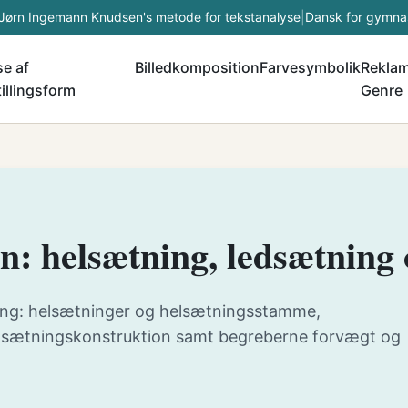
Jørn Ingemann Knudsen's metode for tekstanalyse
|
Dansk for gymna
e af
Billedkomposition
Farvesymbolik
Rekla
illingsform
Genre
n: helsætning, ledsætning 
ng: helsætninger og helsætningsstamme,
s sætningskonstruktion samt begreberne forvægt og