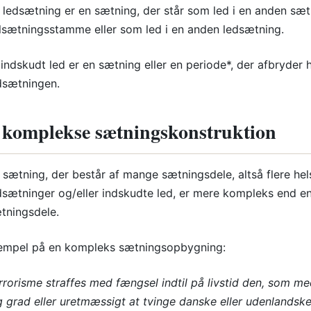
 ledsætning er en sætning, der står som led i en anden sæt
lsætningsstamme eller som led i en anden ledsætning.
 indskudt led er en sætning eller en periode*, der afbryde
dsætningen.
 komplekse sætningskonstruktion
 sætning, der består af mange sætningsdele, altså flere he
dsætninger og/eller indskudte led, er mere kompleks end en
tningsdele.
empel på en kompleks sætningsopbygning:
rrorisme straffes med fængsel indtil på livstid den, som m
ig grad eller uretmæssigt at tvinge danske eller udenlandsk