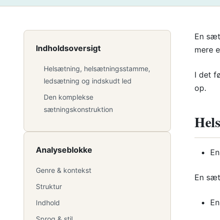
En sæt
Indholdsoversigt
mere e
Helsætning, helsætningsstamme,
I det 
ledsætning og indskudt led
op.
Den komplekse
sætningskonstruktion
Hels
Analyseblokke
En
Genre & kontekst
En sæt
Struktur
En
Indhold
Sprog & stil