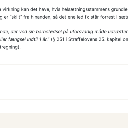
virkning kan det have, hvis helsætningsstammens grundle
 er “skilt” fra hinanden, så det ene led fx står forrest i sæ
nde, der ved sin barnefødsel på uforsvarlig måde udsætter b
ler fængsel indtil 1 år.
” (§ 251 i Straffelovens 25. kapitel 
tregning).