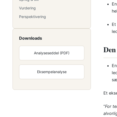
En
Vurdering
he
Perspektivering
Et
le
Downloads
Den
Analyseseddel (PDF)
En
Eksempelanalyse
le
sæ
Et eks
“
For te
alvorl