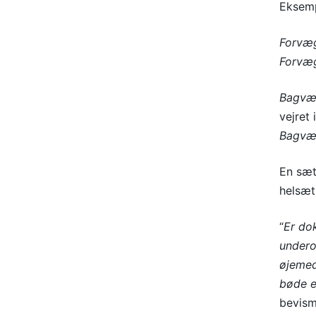
Eksemp
Forvæ
Forvæ
Bagvæ
vejret
Bagvæ
En sæt
helsæt
“
Er dok
undero
øjemed
bøde el
bevism