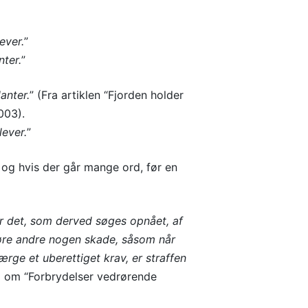
ever.
”
nter.
”
anter.
” (Fra artiklen “Fjorden holder
003).
lever.
”
 og hvis der går mange ord, før en
er det, som derved søges opnået, af
åføre andre nogen skade, såsom når
rge et uberettiget krav, er straffen
 19 om “Forbrydelser vedrørende