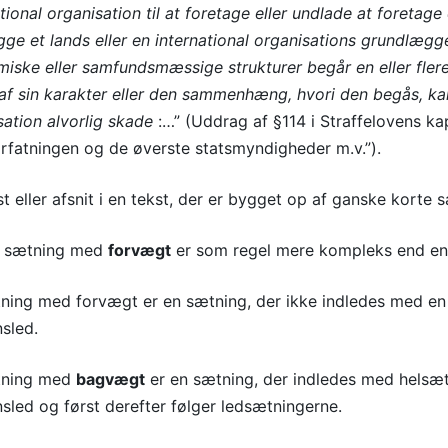
tional organisation til at foretage eller undlade at foretage 
ge et lands eller en international organisations grundlægg
iske eller samfundsmæssige strukturer begår en eller flere
 af sin karakter eller den sammenhæng, hvori den begås, kan t
sation alvorlig skade
:…” (Uddrag af §114 i Straffelovens k
orfatningen og de øverste statsmyndigheder m.v.”).
st eller afsnit i en tekst, der er bygget op af ganske korte
 sætning med
forvægt
er som regel mere kompleks end e
ning med forvægt er en sætning, der ikke indledes med e
sled.
tning med
bagvægt
er en sætning, der indledes med hels
sled og først derefter følger ledsætningerne.