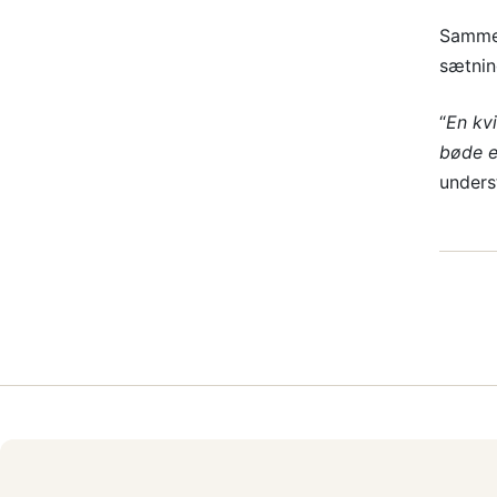
Samme 
sætning
“
En kvi
bøde el
unders