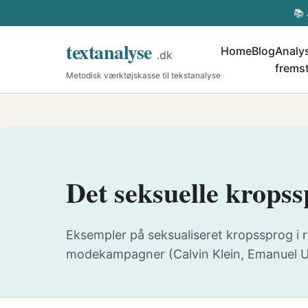
📚 
textanalyse
Home
Blog
Analys
.dk
fremst
Metodisk værktøjskasse til tekstanalyse
Det seksuelle krops
Eksempler på seksualiseret kropssprog i 
modekampagner (Calvin Klein, Emanuel U