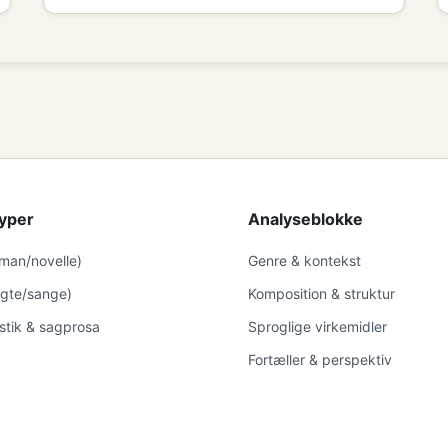
yper
Analyseblokke
oman/novelle)
Genre & kontekst
digte/sange)
Komposition & struktur
istik & sagprosa
Sproglige virkemidler
Fortæller & perspektiv