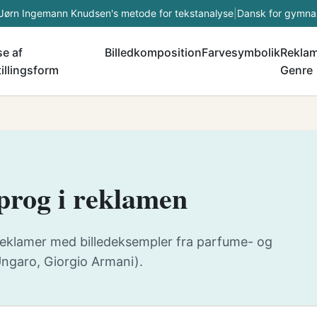
Jørn Ingemann Knudsen's metode for tekstanalyse
|
Dansk for gymna
e af
Billedkomposition
Farvesymbolik
Rekla
illingsform
Genre
sprog i reklamen
reklamer med billedeksempler fra parfume- og
ngaro, Giorgio Armani).