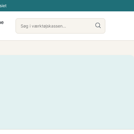
siet
me