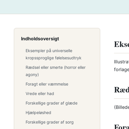
Indholdsoversigt
Ekse
Eksempler på universelle
kropssproglige følelsesudtryk
Illust
Rædsel eller smerte (horror eller
forlag
agony)
Foragt eller væmmelse
Ræds
Vrede eller had
Forskellige grader af glæde
(Billed
Hjælpeløshed
Forskellige grader af sorg
Fora