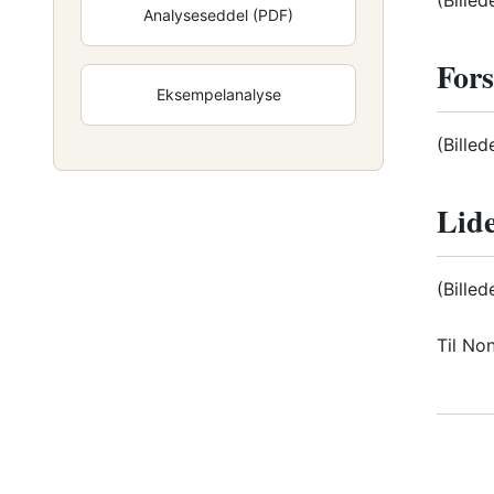
(Billed
Analyseseddel (PDF)
Fors
Eksempelanalyse
(Billed
Lide
(Billed
Til No