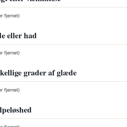
er fjernet)
e eller had
er fjernet)
kellige grader af glæde
er fjernet)
lpeløshed