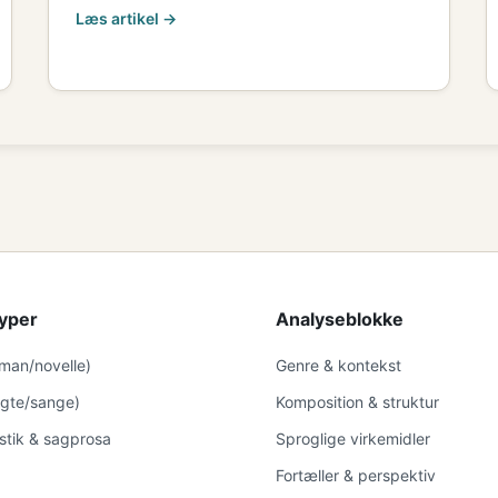
Læs artikel →
yper
Analyseblokke
oman/novelle)
Genre & kontekst
digte/sange)
Komposition & struktur
istik & sagprosa
Sproglige virkemidler
Fortæller & perspektiv