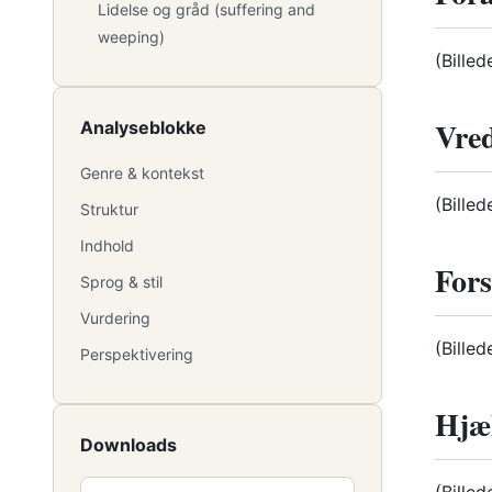
Lidelse og gråd (suffering and
weeping)
(Billed
Vred
Analyseblokke
Genre & kontekst
(Billed
Struktur
Indhold
Fors
Sprog & stil
Vurdering
(Billed
Perspektivering
Hjæ
Downloads