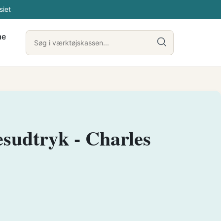
siet
me
esudtryk - Charles