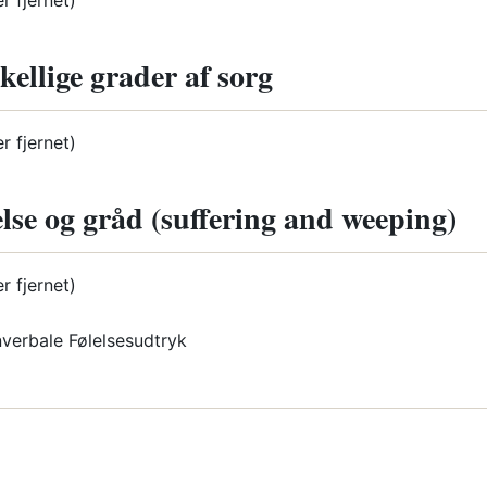
er fjernet)
kellige grader af sorg
er fjernet)
lse og gråd (suffering and weeping)
er fjernet)
nverbale Følelsesudtryk