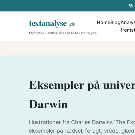
📚 
textanalyse
Home
Blog
Analys
.dk
fremst
Metodisk værktøjskasse til tekstanalyse
Eksempler på univers
Darwin
Illustrationer fra Charles Darwins 'The E
eksempler på rædsel, foragt, vrede, glæde