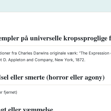
mpler på universelle kropssproglige 
rationer fra Charles Darwins originale værk: “The Expression
et D. Appleton and Company, New York, 1872.
el eller smerte (horror eller agony)
er fjernet)
gt eller væmmelse