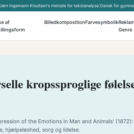
Jørn Ingemann Knudsen's metode for tekstanalyse
|
Dansk for gymna
e af
Billedkomposition
Farvesymbolik
Rekla
illingsform
Genre
elle kropssproglige følels
xpression of the Emotions in Man and Animals' (1872):
, hjælpeløshed, sorg og lidelse.