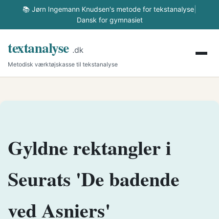
📚 Jørn Ingemann Knudsen's metode for tekstanalyse
|
Dansk for gymnasiet
textanalyse
.dk
Metodisk værktøjskasse til tekstanalyse
Gyldne rektangler i
Seurats 'De badende
ved Asniers'