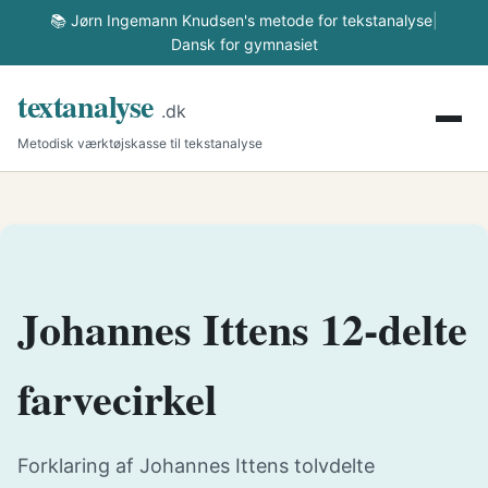
📚 Jørn Ingemann Knudsen's metode for tekstanalyse
|
Dansk for gymnasiet
textanalyse
.dk
Metodisk værktøjskasse til tekstanalyse
Johannes Ittens 12-delte
farvecirkel
Forklaring af Johannes Ittens tolvdelte