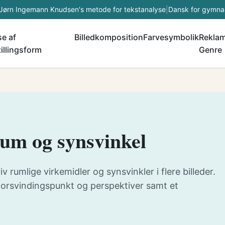
Jørn Ingemann Knudsen's metode for tekstanalyse
|
Dansk for gymna
e af
Billedkomposition
Farvesymbolik
Rekla
illingsform
Genre
 rum og synsvinkel
iv rumlige virkemidler og synsvinkler i flere billeder.
 forsvindingspunkt og perspektiver samt et