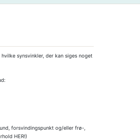
hvilke synsvinkler, der kan siges noget
ud:
und, forsvindingspunkt og/eller frø-,
orhold HER!)