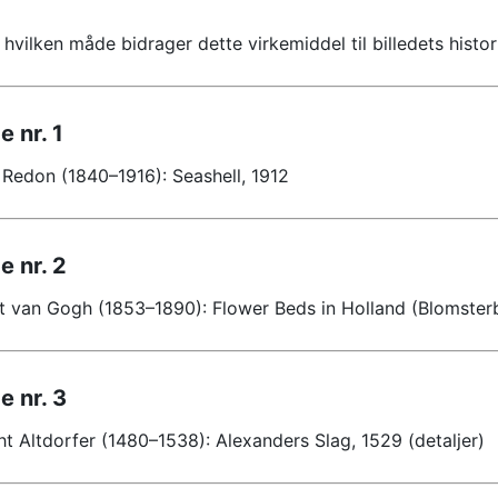
 hvilken måde bidrager dette virkemiddel til billedets histor
e nr. 1
 Redon (1840–1916): Seashell, 1912
e nr. 2
t van Gogh (1853–1890): Flower Beds in Holland (Blomsterb
e nr. 3
ht Altdorfer (1480–1538): Alexanders Slag, 1529 (detaljer)