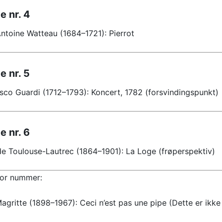
de nr. 4
ntoine Watteau (1684–1721): Pierrot
e nr. 5
sco Guardi (1712–1793): Koncert, 1782 (forsvindingspunkt)
e nr. 6
de Toulouse-Lautrec (1864–1901): La Loge (frøperspektiv)
or nummer:
agritte (1898–1967): Ceci n’est pas une pipe (Dette er ikke