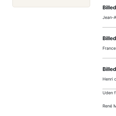
Bille
Jean-A
Billed
France
Billed
Henri 
Uden f
René M