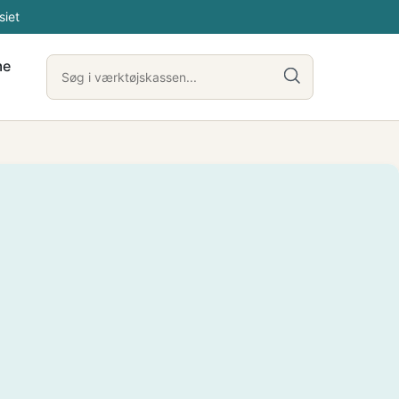
siet
me