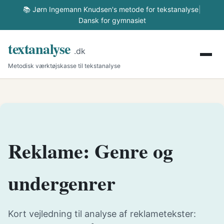
📚 Jørn Ingemann Knudsen's metode for tekstanalyse
|
Dansk for gymnasiet
textanalyse
.dk
Metodisk værktøjskasse til tekstanalyse
Reklame: Genre og
undergenrer
Kort vejledning til analyse af reklametekster: