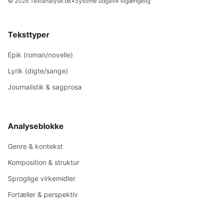
© 2026 Textanalyse.dk
•
Systime udgave tilgængelig
Teksttyper
Epik (roman/novelle)
Lyrik (digte/sange)
Journalistik & sagprosa
Analyseblokke
Genre & kontekst
Komposition & struktur
Sproglige virkemidler
Fortæller & perspektiv