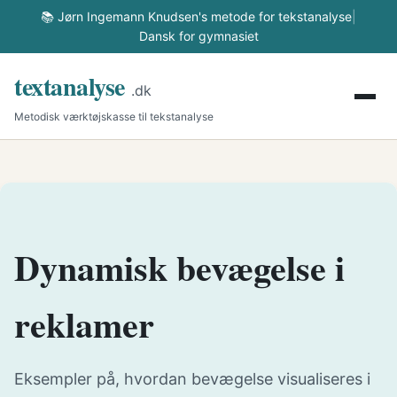
📚 Jørn Ingemann Knudsen's metode for tekstanalyse
|
Dansk for gymnasiet
textanalyse
.dk
Metodisk værktøjskasse til tekstanalyse
Dynamisk bevægelse i
reklamer
Eksempler på, hvordan bevægelse visualiseres i