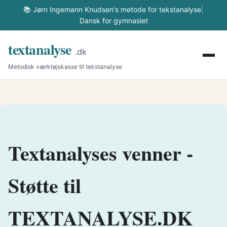
📚 Jørn Ingemann Knudsen's metode for tekstanalyse
|
Dansk for gymnasiet
textanalyse
.dk
Metodisk værktøjskasse til tekstanalyse
Textanalyses venner -
Støtte til
TEXTANALYSE.DK